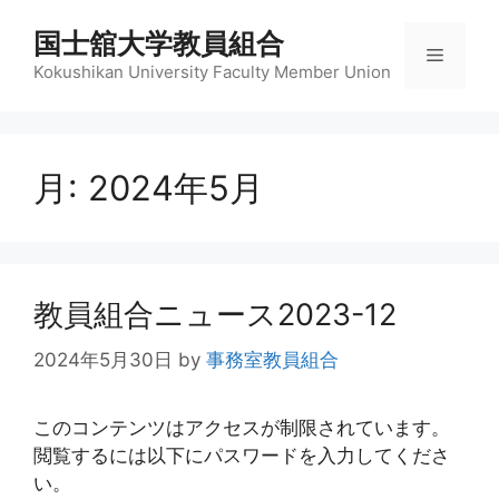
コ
国士舘大学教員組合
ン
メ
テ
Kokushikan University Faculty Member Union
ン
ニ
ツ
へ
月:
2024年5月
ス
ュ
キ
ッ
ー
プ
教員組合ニュース2023-12
2024年5月30日
by
事務室教員組合
このコンテンツはアクセスが制限されています。
閲覧するには以下にパスワードを入力してくださ
い。