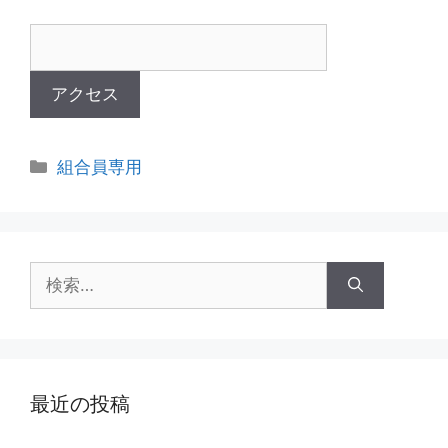
カ
組合員専用
テ
ゴ
リ
ー
検
索:
最近の投稿