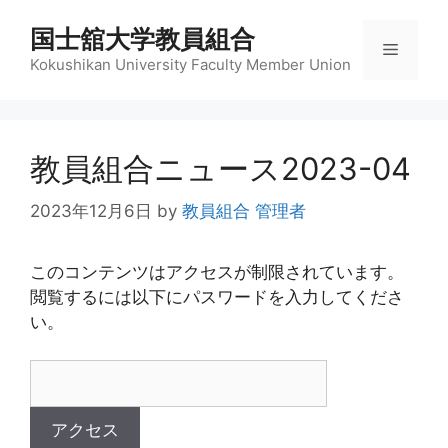
コ
国士舘大学教員組合
ン
メ
テ
Kokushikan University Faculty Member Union
ン
ニ
ツ
へ
教員組合ニュース2023-04
ス
ュ
キ
2023年12月6日
by
教員組合 管理者
ッ
ー
プ
このコンテンツはアクセスが制限されています。
閲覧するには以下にパスワードを入力してくださ
い。