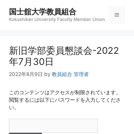
コ
国士舘大学教員組合
ン
メ
テ
Kokushikan University Faculty Member Union
ン
ニ
ツ
へ
新旧学部委員懇談会-2022
ス
ュ
キ
年7月30日
ッ
ー
プ
2022年8月9日
by
教員組合 管理者
このコンテンツはアクセスが制限されています。
閲覧するには以下にパスワードを入力してくださ
い。